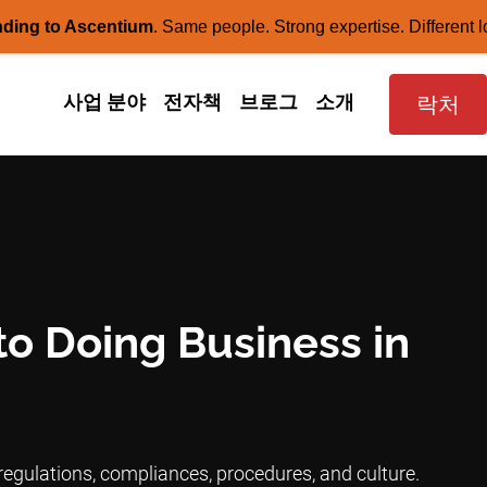
nding to Ascentium
.
Same people. Strong expertise. Different l
사업 분야
전자책
브로그
소개
락처
to Doing Business in
egulations, compliances, procedures, and culture.