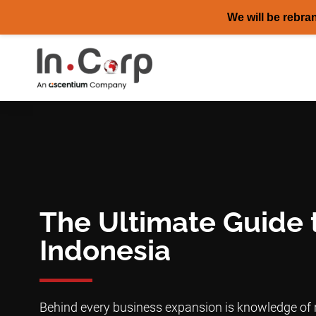
We will be rebra
Skip
to
content
The Ultimate Guide 
Indonesia
Behind every business expansion is knowledge of r