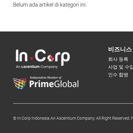
Belum ada artikel di kategori ini.
비즈니스
회사 등록
사업 및 수
인수 합병
©
In.Corp Indonesia An Ascentium Company.
All Right Reserved.
P