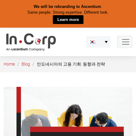
We will be rebranding to Ascentium
.
Same people. Strong expertise. Different look.
Learn more
Skip
to
content
Home
Blog
인도네시아의 고용 기회: 동향과 전략