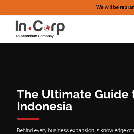
We will be rebra
Skip
to
content
The Ultimate Guide 
Indonesia
Behind every business expansion is knowledge of r