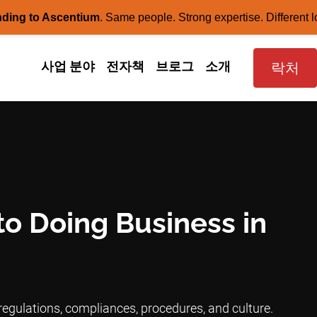
nding to Ascentium
.
Same people. Strong expertise. Different l
사업 분야
전자책
브로그
소개
락처
to Doing Business in
egulations, compliances, procedures, and culture.