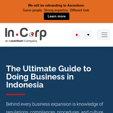
We will be rebranding to Ascentium
.
Same people. Strong expertise. Different look.
Learn more
Skip
to
content
The Ultimate Guide to
Doing Business in
Indonesia
Behind every business expansion is knowledge of
regulations, compliances, procedures, and culture.