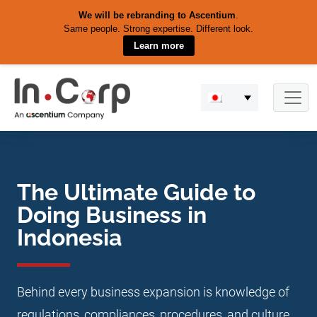
We will be rebranding to Ascentium
.
Same people. Strong expertise. Different look.
Learn more
Skip
to
content
The Ultimate Guide to
Doing Business in
Indonesia
Behind every business expansion is knowledge of
regulations, compliances, procedures, and culture.