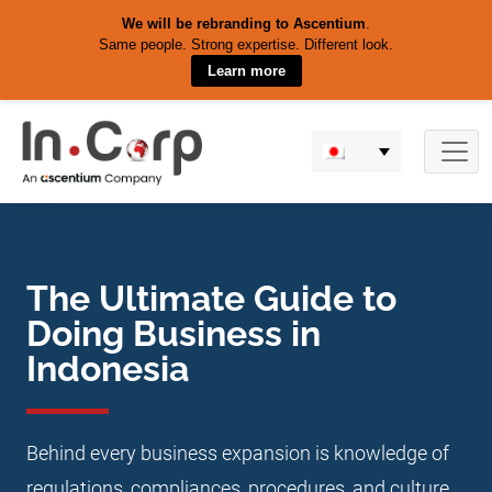
We will be rebranding to Ascentium
.
Same people. Strong expertise. Different look.
Learn more
Skip
to
content
The Ultimate Guide to
Doing Business in
Indonesia
Behind every business expansion is knowledge of
regulations, compliances, procedures, and culture.