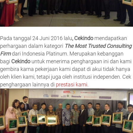
Pada tanggal 24 Juni 2016 lalu
, Cekindo
mendapatkan
perhargaan dalam kategori
The Most Trusted Consulting
Firm
dari Indonesia Platinum. Merupakan kebanggan
bagi
Cekindo
untuk menerima penghargaan ini dan kami
gembira karna pekerjaan kami dapat di akui tidak hanya
oleh klien kami, tetapi juga oleh institusi independen. Cek
penghargaan lainnya di
prestasi kami
.