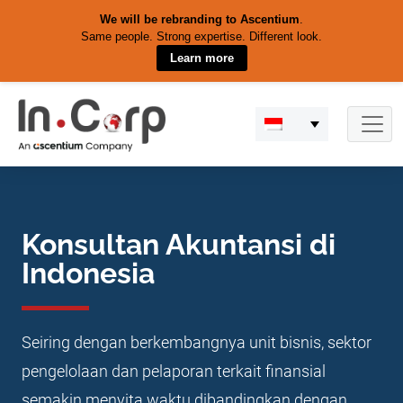
We will be rebranding to Ascentium
.
Same people. Strong expertise. Different look.
Learn more
Skip
to
content
Konsultan Akuntansi di
Indonesia
Seiring dengan berkembangnya unit bisnis, sektor
pengelolaan dan pelaporan terkait finansial
semakin menyita waktu dibandingkan dengan