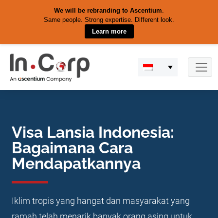
We will be rebranding to Ascentium
.
Same people. Strong expertise. Different look.
Learn more
Skip
to
content
Visa Lansia Indonesia:
Bagaimana Cara
Mendapatkannya
Iklim tropis yang hangat dan masyarakat yang
ramah telah menarik banyak orang asing untuk