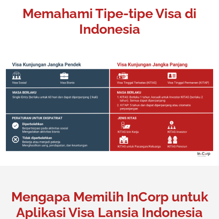
Memahami Tipe-tipe Visa di
Indonesia
Mengapa Memilih InCorp untuk
Aplikasi Visa Lansia Indonesia