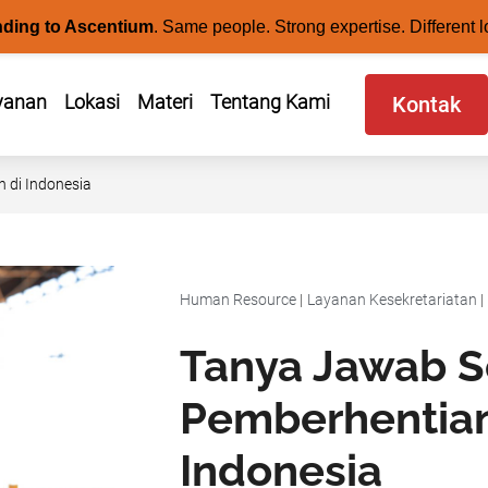
nding to Ascentium
.
Same people. Strong expertise. Different l
yanan
Lokasi
Materi
Tentang Kami
Kontak
 di Indonesia
Human Resource
|
Layanan Kesekretariatan
|
Tanya Jawab S
Pemberhentian
Indonesia