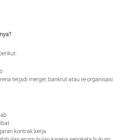
anya?
erikut:
b
ena terjadi merger, bankrut atau re-organisasi.
bab
ibat
garan kontrak kerja
lebih dari enam bulan karena sengketa hukum