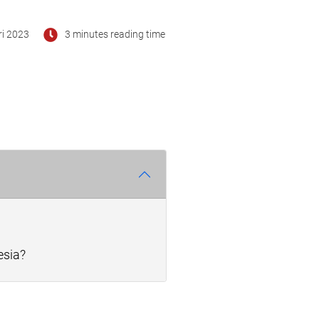
ri 2023
3 minutes reading time
esia?