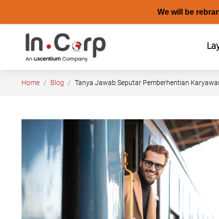
We will be rebra
Skip
to
La
content
Home
Blog
Tanya Jawab Seputar Pemberhentian Karyawan