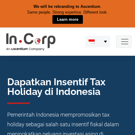
We will be rebranding to Ascentium
.
Same people. Strong expertise. Different look.
Learn more
Skip
to
content
Dapatkan Insentif Tax
Holiday di Indonesia
Pemerintah Indonesia mempromosikan tax
holiday sebagai salah satu insentif fiskal dalam
meningkatkan peluang investasi asing di