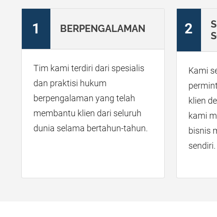
S
1
2
BERPENGALAMAN
S
Tim kami terdiri dari spesialis
Kami s
dan praktisi hukum
permin
berpengalaman yang telah
klien 
membantu klien dari seluruh
kami m
dunia selama bertahun-tahun.
bisnis 
sendiri.