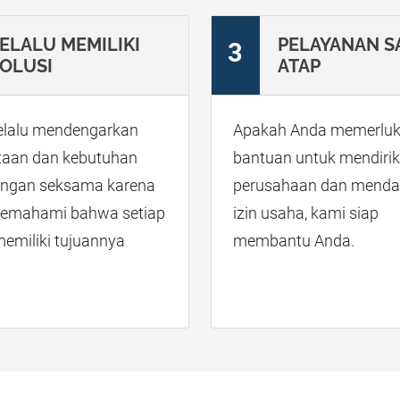
ELALU MEMILIKI
PELAYANAN S
3
OLUSI
ATAP
elalu mendengarkan
Apakah Anda memerlu
taan dan kebutuhan
bantuan untuk mendiri
dengan seksama karena
perusahaan dan menda
emahami bahwa setiap
izin usaha, kami siap
memiliki tujuannya
membantu Anda.