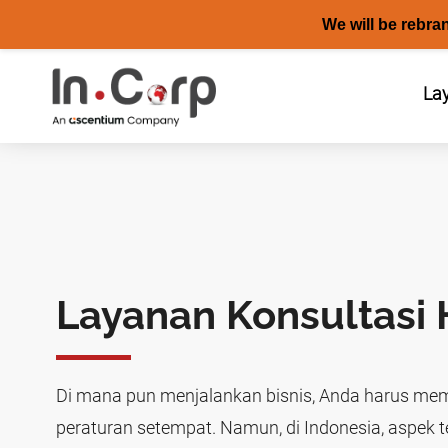
We will be rebra
Skip
to
La
content
Layanan Konsultasi 
Di mana pun menjalankan bisnis, Anda harus mem
peraturan setempat. Namun, di Indonesia, aspek 