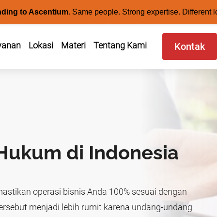
nding to Ascentium
.
Same people. Strong expertise. Different l
yanan
Lokasi
Materi
Tentang Kami
Kontak
Hukum di Indonesia
astikan operasi bisnis Anda 100% sesuai dengan
tersebut menjadi lebih rumit karena undang-undang