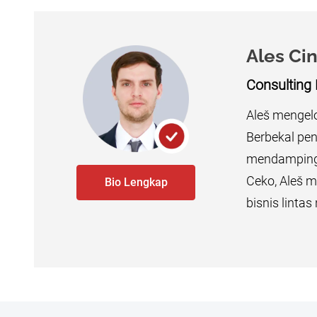
Ales Ci
Consulting
Aleš mengelo
Berbekal pen
mendampingi 
Ceko, Aleš 
Bio Lengkap
bisnis lintas