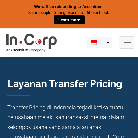
We will be rebranding to Ascentium
.
Same people. Strong expertise. Different look.
Learn more
Skip
to
content
Layanan Transfer Pricing
Transfer Pricing di Indonesia terjadi ketika suatu
perusahaan melakukan transaksi internal dalam
kelompok usaha yang sama atau anak
perusahaannya. Layanan transfer pricing InCorp