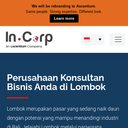
We will be rebranding to Ascentium
.
Same people. Strong expertise. Different look.
Learn more
Skip
to
content
Perusahaan Konsultan
Bisnis Anda di Lombok
Lombok merupakan pasar yang sedang naik daun
dengan potensi yang mampu menandingi industri
di Bali. Jelajahi Lombok melalui pariwisata,