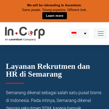
We will be rebranding to Ascentium
.
Same people. Strong expertise. Different look.
Learn more
Skip
to
content
Layanan Rekrutmen dan
HR di Semarang
Semarang dikenal sebagai salah satu pusat bisnis
di Indonesia. Pada intinya, Semarang dikenal
dengan rekrutmen SDM, karena banyak