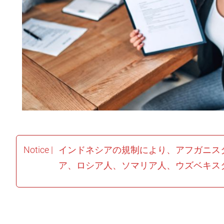
Notice |
インドネシアの規制により、アフガニス
ア、ロシア人、ソマリア人、ウズベキス