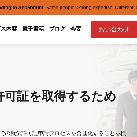
nding to Ascentium
.
Same people. Strong expertise. Different l
ビス内容
電子書籍
ブログ
会要
おい合わせ
許可証を取得するため
ンドネシアでの就労許可証申請プロセスを合理化することを検