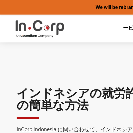
We will be rebra
Skip
to
ー
content
インドネシアの就労
の簡単な方法
InCorp Indonesia に問い合わせて、イ