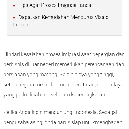
Tips Agar Proses Imigrasi Lancar
Dapatkan Kemudahan Mengurus Visa di
InCorp
Hindari kesalahan proses imigrasi saat bepergian dan
berbisnis di luar negeri memerlukan perencanaan dan
persiapan yang matang. Selain biaya yang tinggi,
setiap negara memiliki aturan, peraturan, dan budaya
yang perlu dipahami sebelum keberangkatan.
Ketika Anda ingin mengunjungi Indonesia, Sebagai
pengusaha asing, Anda harus siap untukmenghadapi