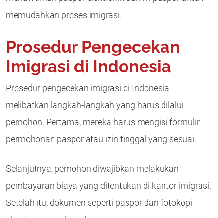
memudahkan proses imigrasi.
Prosedur Pengecekan
Imigrasi di Indonesia
Prosedur pengecekan imigrasi di Indonesia
melibatkan langkah-langkah yang harus dilalui
pemohon. Pertama, mereka harus mengisi formulir
permohonan paspor atau izin tinggal yang sesuai.
Selanjutnya, pemohon diwajibkan melakukan
pembayaran biaya yang ditentukan di kantor imigrasi.
Setelah itu, dokumen seperti paspor dan fotokopi