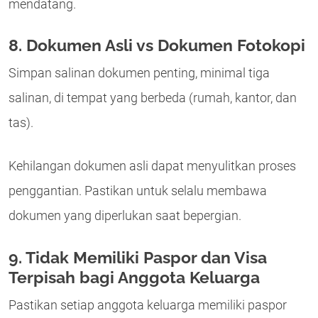
mendatang.
8. Dokumen Asli vs Dokumen Fotokopi
Simpan salinan dokumen penting, minimal tiga
salinan, di tempat yang berbeda (rumah, kantor, dan
tas).
Kehilangan dokumen asli dapat menyulitkan proses
penggantian. Pastikan untuk selalu membawa
dokumen yang diperlukan saat bepergian.
9. Tidak Memiliki Paspor dan Visa
Terpisah bagi Anggota Keluarga
Pastikan setiap anggota keluarga memiliki paspor