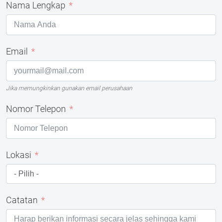
Nama Lengkap
Email
Jika memungkinkan gunakan email perusahaan
Nomor Telepon
Lokasi
Catatan