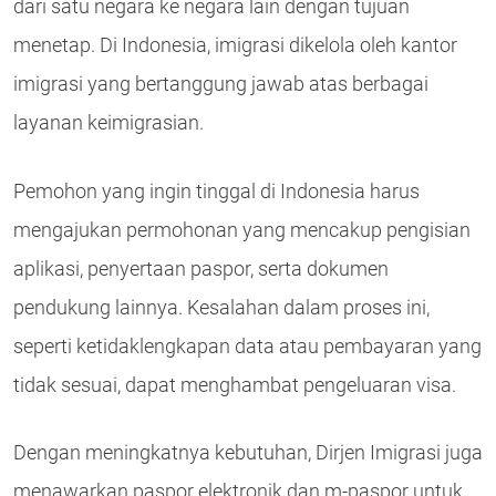
dari satu negara ke negara lain dengan tujuan
menetap. Di Indonesia, imigrasi dikelola oleh kantor
imigrasi yang bertanggung jawab atas berbagai
layanan keimigrasian.
Pemohon yang ingin tinggal di Indonesia harus
mengajukan permohonan yang mencakup pengisian
aplikasi, penyertaan paspor, serta dokumen
pendukung lainnya. Kesalahan dalam proses ini,
seperti ketidaklengkapan data atau pembayaran yang
tidak sesuai, dapat menghambat pengeluaran visa.
Dengan meningkatnya kebutuhan, Dirjen Imigrasi juga
menawarkan paspor elektronik dan m-paspor untuk