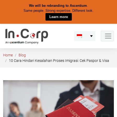
We will be rebranding to Ascentium
.
Same people. Strong expertise. Different look.
Learn more
Skip
to
content
Home
Blog
10 Cara Hindari Kesalahan Proses Imigrasi: Cek Paspor & Visa