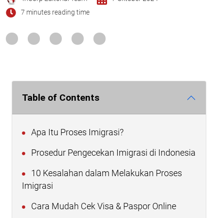
7 minutes reading time
Table of Contents
Apa Itu Proses Imigrasi?
Prosedur Pengecekan Imigrasi di Indonesia
10 Kesalahan dalam Melakukan Proses
Imigrasi
Cara Mudah Cek Visa & Paspor Online