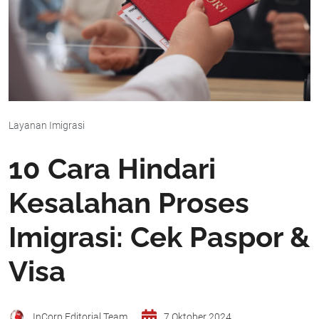
Layanan Imigrasi
10 Cara Hindari
Kesalahan Proses
Imigrasi: Cek Paspor &
Visa
InCorp Editorial Team
7 Oktober 2024