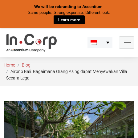
We will be rebranding to Ascentium
.
Same people. Strong expertise. Different look.
Learn more
Skip
to
content
Home
Blog
Airbnb Bali: Bagaimana Orang Asing dapat Menyewakan Villa
Secara Legal