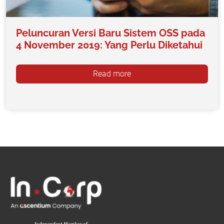
Peluncuran Versi Baru Sistem OSS pada
4 November 2019: Yang Perlu Diketahui
Read more