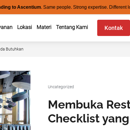
nding to Ascentium
.
Same people. Strong expertise. Different l
yanan
Lokasi
Materi
Tentang Kami
Kontak
Anda Butuhkan
Uncategorized
Membuka Restor
Checklist yan