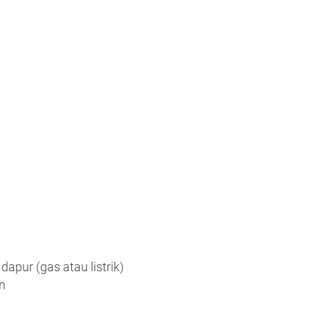
pur (gas atau listrik)
n