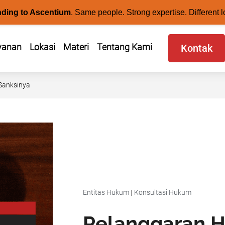
nding to Ascentium
.
Same people. Strong expertise. Different l
yanan
Lokasi
Materi
Tentang Kami
Kontak
 Sanksinya
Entitas Hukum
|
Konsultasi Hukum
Pelanggaran H