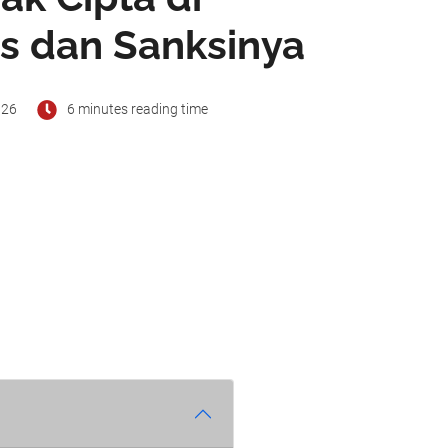
is dan Sanksinya
026
6 minutes reading time