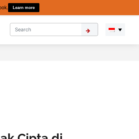
ook.
Learn more
ak Cipta di