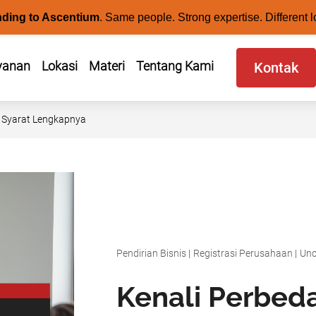
nding to Ascentium
.
Same people. Strong expertise. Different l
yanan
Lokasi
Materi
Tentang Kami
Kontak
n Syarat Lengkapnya
Pendirian Bisnis
|
Registrasi Perusahaan
|
Unc
Kenali Perbed