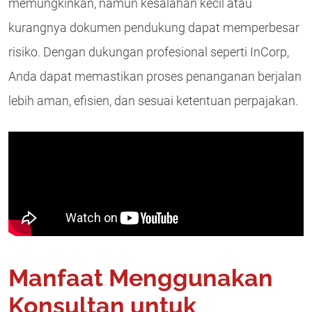
memungkinkan, namun kesalahan kecil atau
kurangnya dokumen pendukung dapat memperbesar
risiko. Dengan dukungan profesional seperti InCorp,
Anda dapat memastikan proses penanganan berjalan
lebih aman, efisien, dan sesuai ketentuan perpajakan.
Manfaat Menggunakan
Konsultan untuk