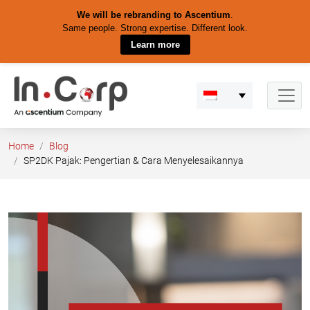
We will be rebranding to Ascentium
.
Same people. Strong expertise. Different look.
Learn more
Skip
to
content
Home
Blog
SP2DK Pajak: Pengertian & Cara Menyelesaikannya