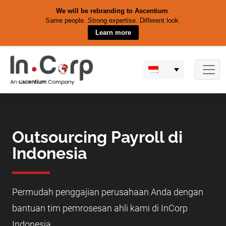
We will be rebranding to Ascentium
.
Same people. Strong expertise. Different look.
Learn more
Skip
to
content
Outsourcing Payroll di
Indonesia
Permudah penggajian perusahaan Anda dengan
bantuan tim pemrosesan ahli kami di InCorp
Indonesia.