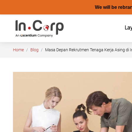
We will be rebra
Skip
to
La
content
Home
Blog
Masa Depan Rekrutmen Tenaga Kerja Asing di 