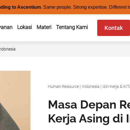
nding to Ascentium
.
Same people. Strong expertise. Different l
yanan
Lokasi
Materi
Tentang Kami
Kontak
Indonesia
Human Resource
|
Indonesia
|
Izin Kerja & KI
Masa Depan R
Kerja Asing di