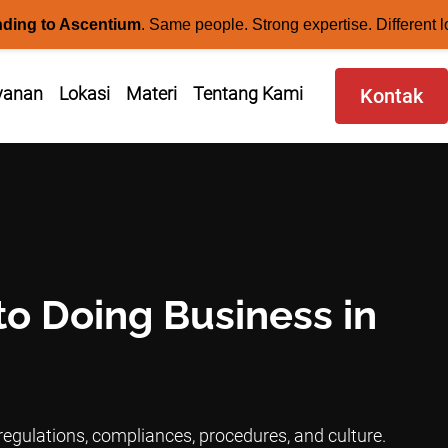
nding to Ascentium
.
Same people. Strong expertise. Different l
yanan
Lokasi
Materi
Tentang Kami
Kontak
to Doing Business in
egulations, compliances, procedures, and culture.