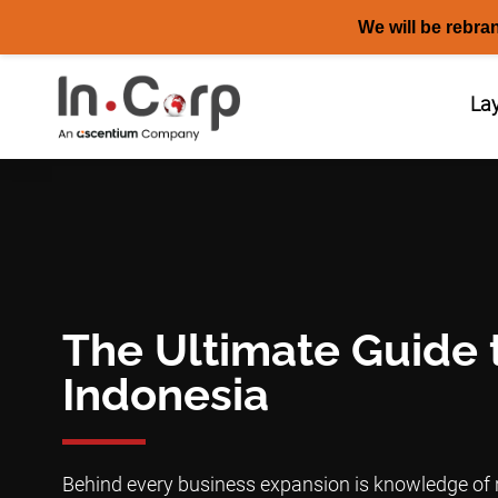
We will be rebra
Skip
to
La
content
The Ultimate Guide 
Indonesia
Behind every business expansion is knowledge of r