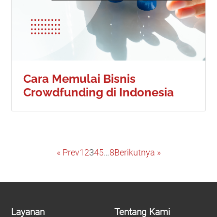
Cara Memulai Bisnis
Crowdfunding di Indonesia
« Prev
1
2
3
4
5
…
8
Berikutnya »
Layanan
Tentang Kami