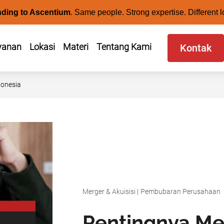
nding to Ascentium
.
Same people. Strong expertise. Different l
yanan
Lokasi
Materi
Tentang Kami
Kontak
donesia
Merger & Akuisisi
|
Pembubaran Perusahaan
Pentingnya Me