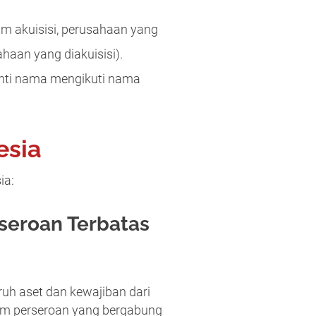
lam akuisisi, perusahaan yang
haan yang diakuisisi).
anti nama mengikuti nama
esia
ia:
seroan Terbatas
uh aset dan kewajiban dari
kum perseroan yang bergabung