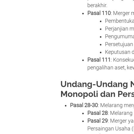
berakhir.
Pasal 110
: Merger 
Pembentuka
Perjanjian 
Pengumuman
Persetujua
Keputusan 
Pasal 111
: Konseku
pengalihan aset, k
Undang-Undang No
Monopoli dan Pers
Pasal 28-30
: Melarang mer
Pasal 28
: Melarang
Pasal 29
: Merger y
Persaingan Usaha 