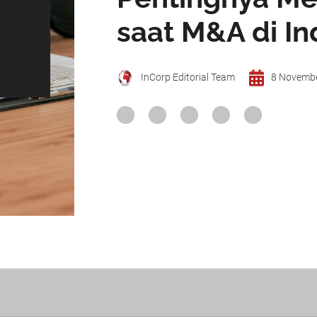
saat M&A di In
InCorp Editorial Team
8 Novemb