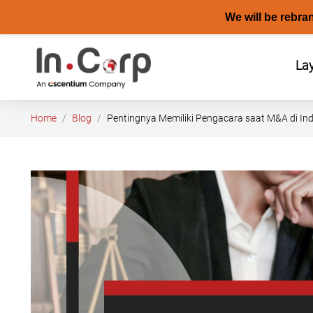
We will be rebra
Skip
to
La
content
Home
Blog
Pentingnya Memiliki Pengacara saat M&A di In