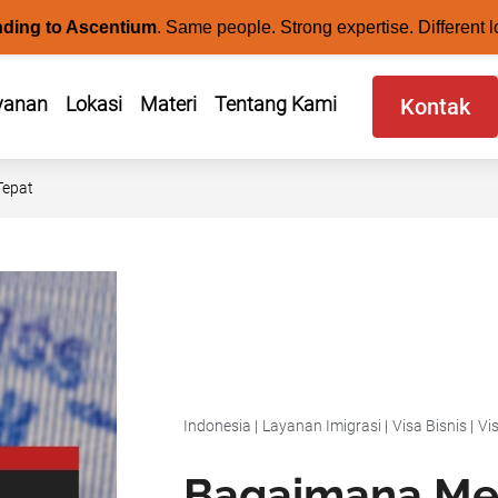
nding to Ascentium
.
Same people. Strong expertise. Different l
yanan
Lokasi
Materi
Tentang Kami
Kontak
Tepat
Indonesia
|
Layanan Imigrasi
|
Visa Bisnis
|
Vi
Bagaimana Mem