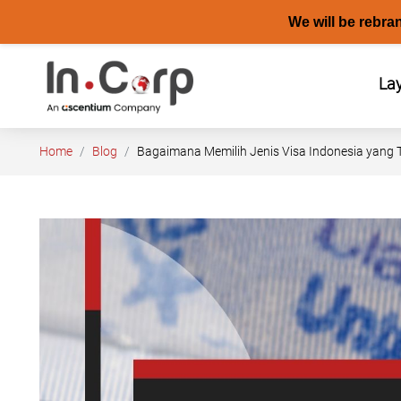
We will be rebra
Skip
to
La
content
Home
Blog
Bagaimana Memilih Jenis Visa Indonesia yang 